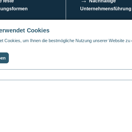
e feste
Nachhaltige
hungsformen
Unternehmensführung
azeutika
Wir kümmern uns
verwendet Cookies
t Cookies, um Ihnen die bestmögliche Nutzung unserer Website zu
ben
nditionen
Cookie Einstellungen
Linkedin
Twitter
Yo