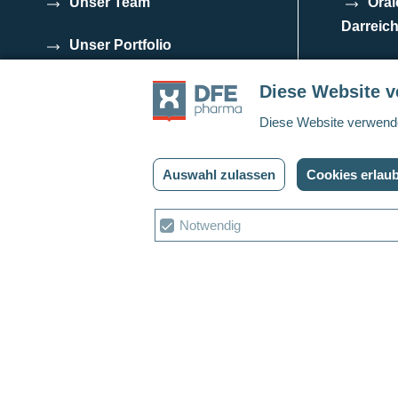
Unser Team
Oral
Darreic
Unser Portfolio
Nutr
Verhaltenskodex für
Diese Website 
Geschäftspartner
Diese Website verwende
Auswahl zulassen
Cookies erlau
Datenschutzbestimmungen
Cookies
Bedingungen und Ko
Cookie
Notwendig
Auswahl