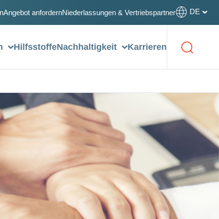
DE
n
Angebot anfordern
Niederlassungen & Vertriebspartner
on
Hilfsstoffe
Nachhaltigkeit
Karrieren