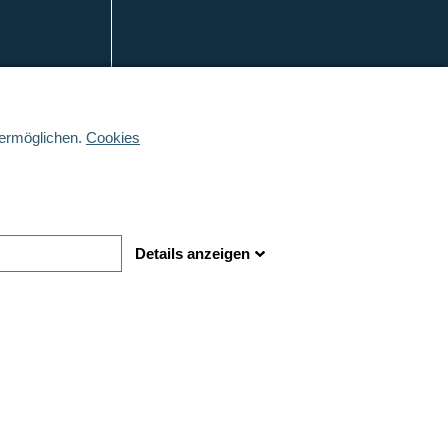
 ermöglichen.
Cookies
© DFE Pharma | 2022 | Alle Rechte vorbehalten
utube
Details anzeigen