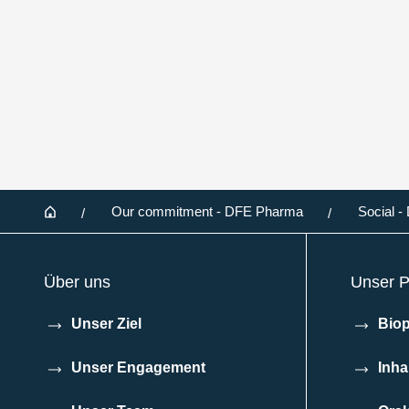
Footer
Home
Our commitment - DFE Pharma
Social 
Über uns
Unser Po
Unser Ziel
Bio
Unser Engagement
Inha