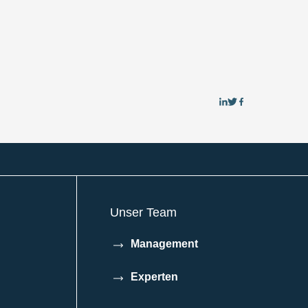
Auf
Auf
Auf
LinkedIn
Twitter
Facebook
teilen
teilen
teilen
Unser Team
Management
Experten