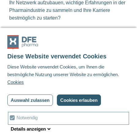
Ihr Netzwerk aufzubauen, wichtige Erfahrungen in der
Pharmaindustrie zu sammeln und Ihre Karriere
bestmöglich zu starten?
Prüfen Sie unsere offenen Praktika
Diese Website verwendet Cookies
Diese Website verwendet Cookies, um Ihnen die
Footer
bestmögliche Nutzung unserer Website zu ermöglichen.
Cookies
Linkedin
Twitter
Youtube
Auswahl zulassen
Cookies erlauben
© DFE Pharma | 2022 | Alle Rechte vorbehalten
Datenschutzbestimmungen
Cookies
Cookie
Notwendig
Bedingungen und Konditionen
Cookie Einstellungen
Auswahl
Details anzeigen