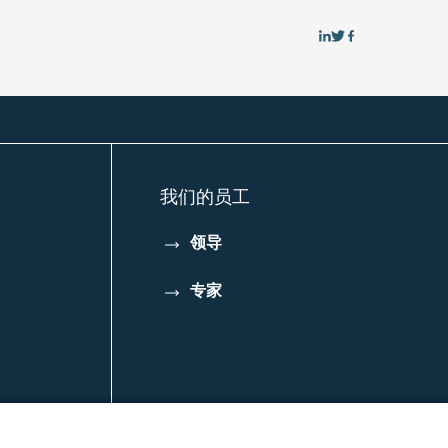
在
在
在
Linkedin
Twitter
Facebook
上
上
上
共
分
分
享
享
享
我们的员工
领导
专家