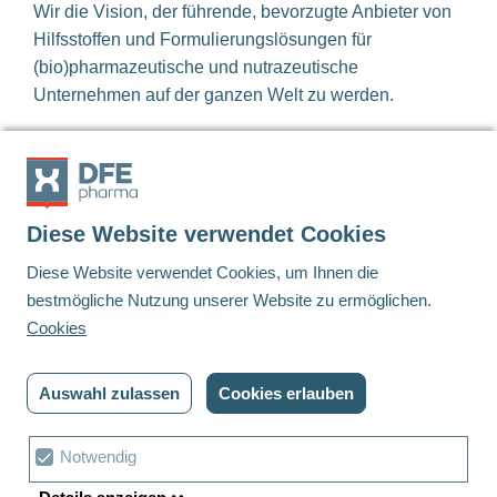
Wir die Vision, der führende, bevorzugte Anbieter von
Hilfsstoffen und Formulierungslösungen für
(bio)pharmazeutische und nutrazeutische
Unternehmen auf der ganzen Welt zu werden.
Mehr lesen
Diese Website verwendet Cookies
Diese Website verwendet Cookies, um Ihnen die
Footer
bestmögliche Nutzung unserer Website zu ermöglichen.
Cookies
Linkedin
Twitter
Youtube
Auswahl zulassen
Cookies erlauben
© DFE Pharma | 2022 | Alle Rechte vorbehalten
Datenschutzbestimmungen
Cookies
Cookie
Notwendig
Bedingungen und Konditionen
Cookie Einstellungen
Auswahl