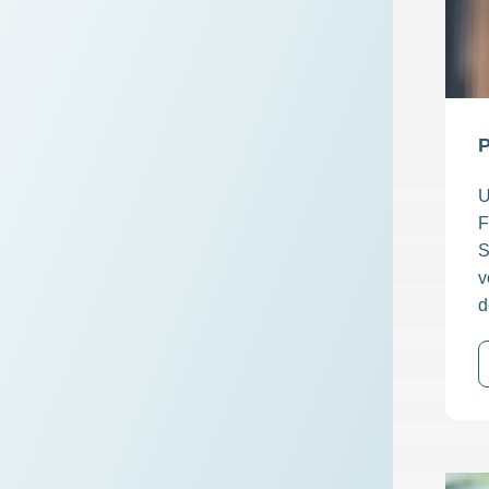
P
U
F
S
v
d