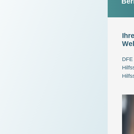
Ber
Ihr
Wel
DFE 
Hilfs
Hilfs