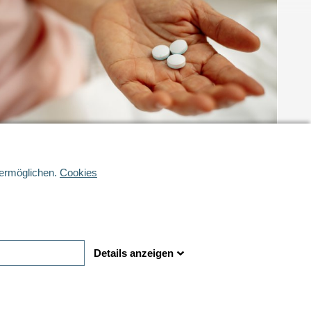
nser Portfolio
 ermöglichen.
Cookies
nsere Hilfsstoffe werden in zahlreichen Arzneimitteln
nd Nahrungsergänzungsmitteln verwendet, darunter
OVID-19-Impfstoffe und -Behandlungen.
Details anzeigen
Mehr Lernen