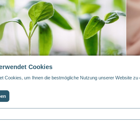
verwendet Cookies
Unser Engagement
U
t Cookies, um Ihnen die bestmögliche Nutzung unserer Website zu
nsere ganzheitliche Sichtweise der Nachhaltigkeit
U
ben
mfasst das Abwägen der drei Hauptsäulen Umwelt,
u
oziales und Governance (ESG).
C
Mehr Lernen