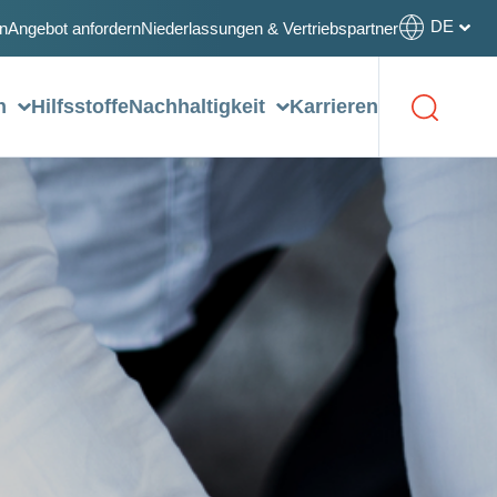
DE
n
Angebot anfordern
Niederlassungen & Vertriebspartner
on
Hilfsstoffe
Nachhaltigkeit
Karrieren