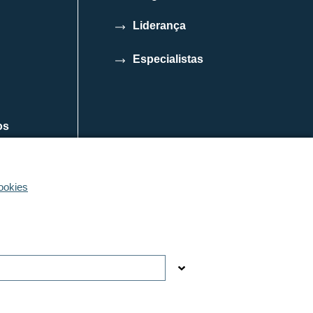
Liderança
Especialistas
os
ookies
© DFE Pharma | 2022 | Todos os direitos reservados
tube
WeChat