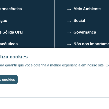
armacêutica
Meio Ambiente
ação
Social
 Sólida Oral
Governança
acêuticos
Nós nos importam
liza cookies
ara garantir que você obtenha a melhor experiência em nosso site.
C
s cookies
s e condições
Configurações de cookies
Linkedin
Twitter
You