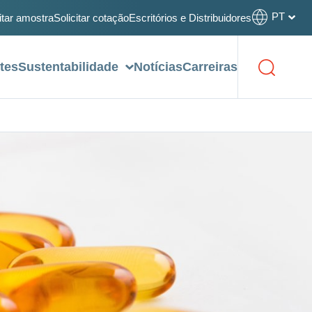
PT
itar amostra
Solicitar cotação
Escritórios e Distribuidores
tes
Sustentabilidade
Notícias
Carreiras