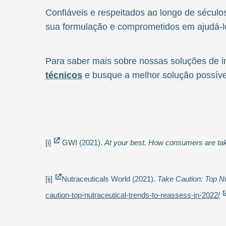
Confiáveis e respeitados ao longo de século
sua formulação e comprometidos em ajudá-lo
Para saber mais sobre nossas soluções de 
técnicos
e busque a melhor solução possível
[i]
GWI (2021).
At your best. How consumers are takin
[ii]
Nutraceuticals World (2021).
Take Caution: Top Nu
caution-top-nutraceutical-trends-to-reassess-in-2022/