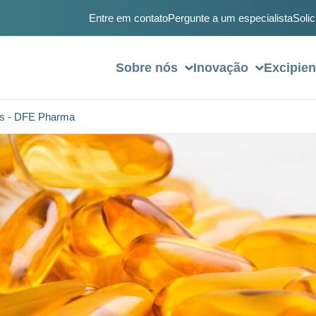
Entre em contato
Pergunte a um especialista
Solic
Sobre nós
Inovação
Excipien
ls - DFE Pharma