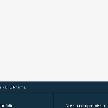
ls - DFE Pharma
rtfólio
Nosso compromisso