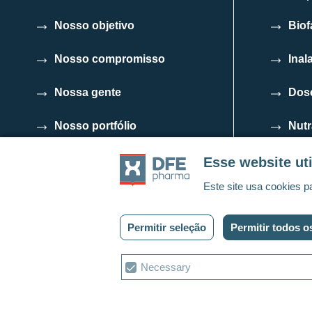
Nosso objetivo
Biof
Nosso compromisso
Inal
Nossa gente
Dose
Nosso portfólio
Nutr
Código de conduta para
Esse website uti
parceiros comerciais
Este site usa cookies p
Permitir seleção
Permitir todos o
Política de privacidade
Cookies
Entre em contato
Termo
Escolha
Necessary
de
cookies