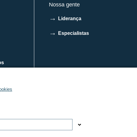
Nossa gente
Liderança
Especialistas
os
ookies
© DFE Pharma | 2022 | Todos os direitos reservados
tube
WeChat