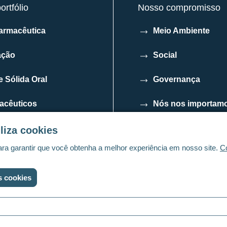
rtfólio
Nosso compromisso
armacêutica
Meio Ambiente
ação
Social
 Sólida Oral
Governança
acêuticos
Nós nos importam
liza cookies
ara garantir que você obtenha a melhor experiência em nosso site.
C
s cookies
s e condições
Configurações de cookies
Linkedin
Twitter
You