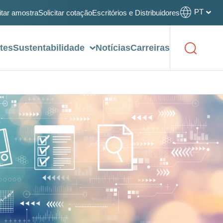
PT
itar amostra
Solicitar cotação
Escritórios e Distribuidores
tes
Sustentabilidade
Notícias
Carreiras