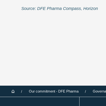
Source: DFE Pharma Compass, Horizon
Footer
Home
Our commitment - DFE Pharma
Governa