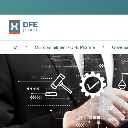
Navegação
Home
Our commitment - DFE Pharma
Governa