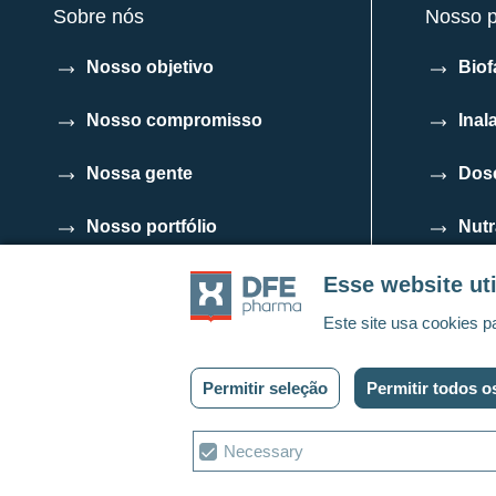
Sobre nós
Nosso po
Nosso objetivo
Biof
Nosso compromisso
Inal
Nossa gente
Dose
Nosso portfólio
Nutr
Código de conduta para
Esse website uti
parceiros comerciais
Este site usa cookies p
Permitir seleção
Permitir todos o
Política de privacidade
Cookies
Entre em contato
Termo
Escolha
Necessary
de