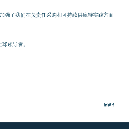
加强了我们在负责任采购和可持续供应链实践方面
全球领导者。
在
在
在
Linkedin
Twitter
Face
上
上
上
共
分
分