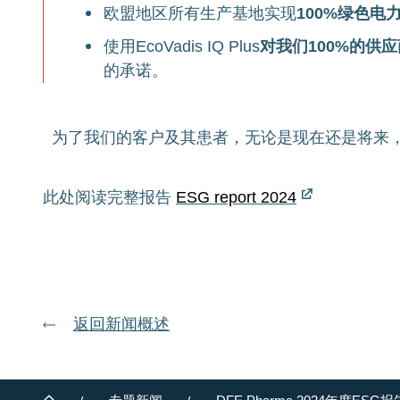
欧盟地区所有生产基地实现
100%
绿色电
使用EcoVadis IQ Plus
对我们
100%
的供应
的承诺。
为了我们的客户及其患者，无论是现在还是将来
此处阅读完整报告
ESG report 2024
返回新闻概述
返
回
Footer
Home