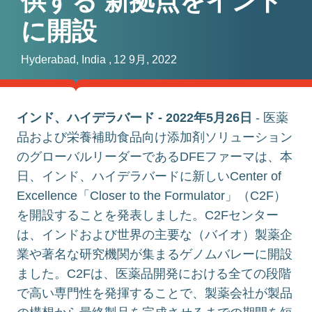
供する 新拠点をインド
に開設
Hyderabad, India ,
12 9月, 2022
インド、ハイデラバード
- 2022
年
5
月
26
日
- 医薬
品および栄養補助食品向け添加剤ソリューション
のグローバルリーダーであるDFEファーマは、本
日、インド、ハイデラバードに新しいCenter of
Excellence「Closer to the Formulator」（C2F）
を開設することを発表しました。C2Fセンター
は、インドおよび世界の主要な（バイオ）製薬企
業や著名な研究機関が集まるゲノムバレーに開設
ました。C2Fは、医薬品開発における全ての段階
で高い専門性を発揮することで、製薬会社が製品