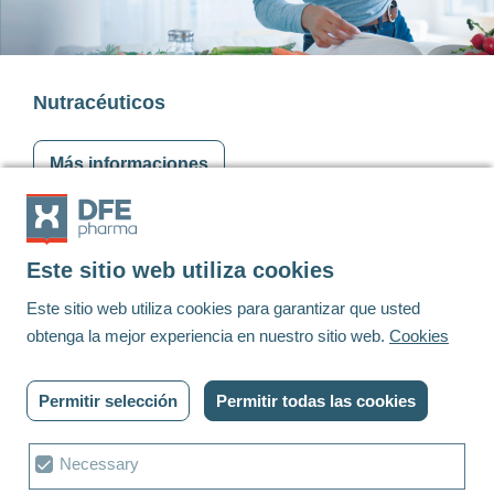
Nutracéuticos
Más informaciones
Este sitio web utiliza cookies
Footer
Este sitio web utiliza cookies para garantizar que usted
obtenga la mejor experiencia en nuestro sitio web.
Cookies
Linkedin
Youtube
Permitir selección
Permitir todas las cookies
© DFE Pharma | 2023 | Todos los derechos reservados
Política de privacidad
Cookies
Contáctenos
Elección
Necessary
Términos y condiciones
Ajustes de cookies
de